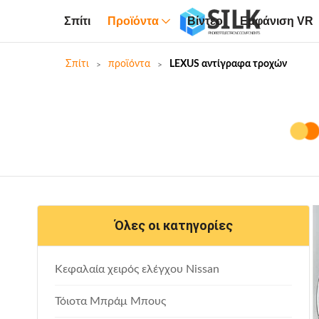
Σπίτι
Προϊόντα
Βίντεο
Εμφάνιση VR
Σπίτι
προϊόντα
LEXUS αντίγραφα τροχών
Όλες οι κατηγορίες
Κεφαλαία χειρός ελέγχου Nissan
Τόιοτα Μπράμ Μπους