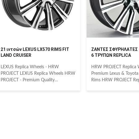
look and fit to factory original wheels.
for years to come. Made
More
finest aluminum
21 ιντσών LEXUS LX570 RIMS FIT
ΖΑΝΤΕΣ ΣΦΥΡΗΛΑΤΕΣ 
LAND CRUISER
6 ΤΡΥΠΩΝ REPLICA
LEXUS Replica Wheels - HRW
HRW PROJECT Replica W
PROJECT LEXUS Replica Wheels HRW
Premium Lexus & Toyota
PROJECT - Premium Quality
Rims HRW PROJECT Rep
Replacement Rims Elevate your
Premium Lexus & Toyota
vehicle's aesthetic and performance
Rims for LX600, 2022 
with HRW PROJECT's premium LEXUS
CRUISER/PRADO Elevat
Replica Wheels. Designed to be visually
vehicle's aesthetics and
identical and perfectly compatible with
with HRW PROJECT's hig
your LX460, LX470, LX570, or LAND
replica wheels. Engineer
CRUISER, these wheels offer a superior
the exact specifications 
alternative to dealership options.
originals, these wheels of
Crafted from the finest aluminum alloy
identical look and perfect