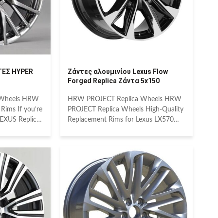
ΤΕΣ HYPER
Ζάντες αλουμινίου Lexus Flow
Forged Replica Ζάντα 5x150
 Wheels HRW
HRW PROJECT Replica Wheels HRW
Rims If you’re
PROJECT Replica Wheels High-Quality
 LEXUS Replica
Replacement Rims for Lexus LX570
r than HRW
and Land Cruiser If you’re looking for
RW PROJECT
high-quality LEXUS Replica Wheels for
exact
your LX570 or Replacement Rims for
cturers. They
your LAND CRUISER, look no further
fit to your
than HRW PROJECT. Top-grade HRW
offered at a
PROJECT wheels are made to the
an the wheels
exact specifications of manufacturers.
plica Alloy
They are identical in look and fit to
e performance
your factory originals yet are offered at