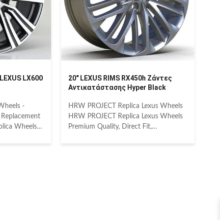
 from the
a more affordable price than the
wheels from the
LEXUS LX600
20" LEXUS RIMS RX450h Ζάντες
Αντικατάστασης Hyper Black
heels -
HRW PROJECT Replica Lexus Wheels
 Replacement
HRW PROJECT Replica Lexus Wheels
lica Wheels
Premium Quality, Direct Fit,
 Replacement
Unbeatable Value Elevate your Lexus
LAND
with HRW PROJECT Replica Wheels.
e your
Meticulously crafted to match the
 performance
exact specifications of your factory
h-quality
originals, these top-grade alloy wheels
ed to match
offer an identical look and perfect fit at
of your factory
a significantly more accessible price
fer an
point than dealer options. Engineered
 fit at a
for enduring performance, our replica