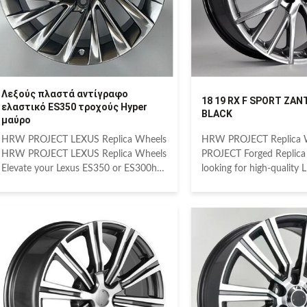
Λεξούς πλαστά αντίγραφο
18 19 RX F SPORT ΖΑΝ
ελαστικό ES350 τροχούς Hyper
BLACK
μαύρο
HRW PROJECT LEXUS Replica Wheels
HRW PROJECT Replica
HRW PROJECT LEXUS Replica Wheels
PROJECT Forged Replica 
Elevate your Lexus ES350 or ES300h
looking for high-quality
with HRW PROJECT's top-grade
Wheels, look no furthe
replica wheels. Meticulously crafted to
PROJECT. Top-grade H
match the exact specifications of your
wheels are made to the 
factory originals, these wheels offer an
specifications of manufa
identical look and perfect fit at a
are identical in look and 
significantly more affordable price than
factory originals yet are 
dealer options. Experience reliable
more affordable price th
performance and sophisticated
from the dealer. These Re
aesthetics for years to come. Identical
Wheels will offer reliabl