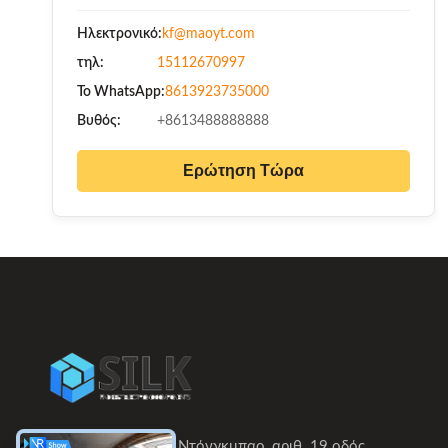
Ηλεκτρονικό:
kf@maoyt.com
τηλ:
15112670997
Το WhatsApp:
8613923735000
Βυθός:
+8613488888888
Ερώτηση Τώρα
Δωμάτιο 402, κτίριο Ντόνγκμπαο, αριθ. 19 οδός