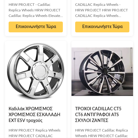
ESCALADE EXT ESV
HRW PROJECT - Cadillac
CADILLAC Replica Wheels -
Replica Wheels HRW PROJECT
HRW PROJECT HRW PROJECT
Cadillac Replica Wheels Elevate
CADILLAC Replica Wheels
your Cadillac TAHOE or YUKON
Elevate your Cadillac TAHOE or
Επικοινωνήστε Τώρα
Επικοινωνήστε Τώρα
with premium, manufacturer-
YUKON with HRW PROJECT's
spec replica wheels. Discover the
top-grade replica wheels.
perfect blend of authentic style
Meticulously crafted to match
and exceptional value with HRW
the exact specifications, look,
PROJECT's top-grade replica
and fit of your factory original
wheels. Engineered to match the
wheels, these premium aluminum
exact specifications of your
alloy wheels offer a superior
factory originals, these wheels
alternative at a more accessible
offer an identical look and fit, all
price point. Experience reliable
at a more accessible price point
performance, exceptional
than dealer options. Crafted from
handling, and improved fuel
the finest aluminum
economy with our strong yet
lightweight chrome
Καδιλάκ ΧΡΩΜΙΣΜΟΣ
ΤΡΟΧΟΙ CADILLAC CT5
ΧΡΟΜΙΣΜΟΣ ΕΣΚΑΛΑΔΗ
CT6 ΑΝΤΙΓΡΑΦΟΙ ATS
EXT ESV τροχούς
ΣΚΥΛΟΙ ΖΑΝΤΕΣ
HRW PROJECT Replica Wheels
HRW PROJECT Cadillac Replica
HRW PROJECT CADILLAC
Wheels HRW PROJECT Cadillac