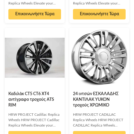
Replica Wheels Elevate your
Replica Wheels Elevate your
Cadillac TAHOE or YUKON with
Cadillac CT4, CT5, or CT6 with
Επικοινωνήστε Τώρα
Επικοινωνήστε Τώρα
HRW PROJECT's premium
HRW PROJECT's premium
replica wheels. Crafted to exact
replica wheels. Engineered to
manufacturer specifications,
match the exact specifications of
these wheels offer an identical
your factory originals, these
look and fit to your factory
Monoblock Forged Rims offer an
originals at a more accessible
identical look and perfect fit at a
price point. Experience reliable
significantly more accessible
performance and sophisticated
price point than dealer options.
style for years to come. Top-
Crafted from the finest aluminum
grade aluminum alloy
alloy using state-of-the-art
construction for strength and
equipment, our wheels are both
lightness. Proven durability to
exceptionally strong and
handle demanding
Καδιλάκ CT5 CT6 XT4
24 ιντσών ΕΣΚΑΛΑΔΗΣ
αντίγραφο τροχούς ATS
ΚΑΝΤΙΛΑΚ YUKON
RIM
τροχούς ΧΡΩΜΙΚΟ
HRW PROJECT Cadillac Replica
HRW PROJECT CADILLAC
Wheels HRW PROJECT Cadillac
Replica Wheels HRW PROJECT
Replica Wheels Elevate your
CADILLAC Replica Wheels
Cadillac CT4, CT5, or CT6 with
Elevate your Cadillac ESCALADE