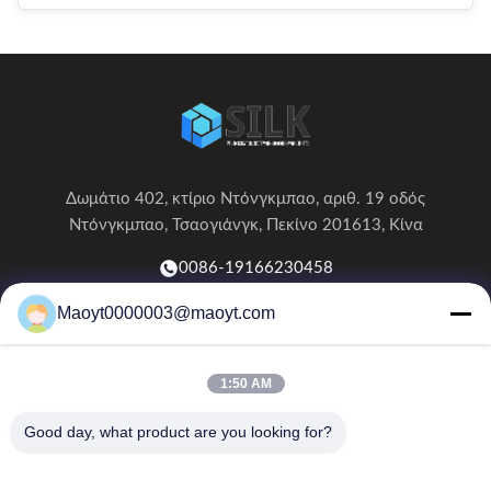
Δωμάτιο 402, κτίριο Ντόνγκμπαο, αριθ. 19 οδός
Ντόνγκμπαο, Τσαογιάνγκ, Πεκίνο 201613, Κίνα
0086-19166230458
Maoyt0000003@maoyt.com
kf@maoyt.com
1:50 AM
Σπίτι
Σχετικά Με Εμάς
Προϊόντα
Επικοινωνήστε Μαζί Μας
Ειδήσεις
Good day, what product are you looking for?
Το ενημερωτικό μας δελτίο