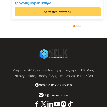
τροχούς Hyper μαύρο
Δείτε περισσότερα
Δωμάτιο 402, κτίριο Ντόνγκμπαο, αριθ. 19 οδός
Ντόνγκμπαο, Τσαογιάνγκ, Πεκίνο 201613, Κίνα
0086-19166230458
kf@maoyt.com