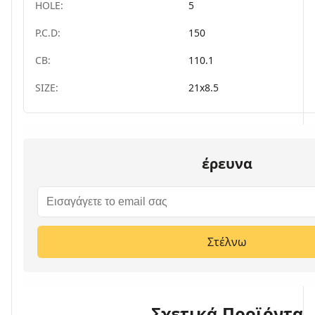
HOLE:
5
P.C.D:
150
CB:
110.1
SIZE:
21x8.5
έρευνα
Στέλνω
Σχετικά Προϊόντα