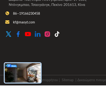
Ντόνγκμπαο, Τσαογιάνγκ, Πεκίνο 201613, Κίνα
86--19166230458
kf@maoyt.com
Πολιτική απορρήτου
|
Sitemap
| Δικαιώματα πνευματ