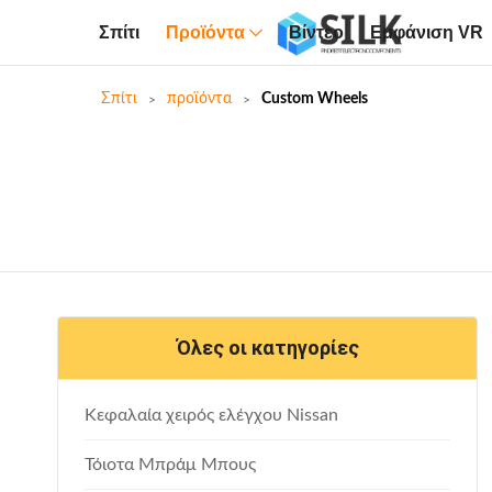
Σπίτι
Προϊόντα
Βίντεο
Εμφάνιση VR
Σπίτι
προϊόντα
Custom Wheels
Όλες οι κατηγορίες
Κεφαλαία χειρός ελέγχου Nissan
Τόιοτα Μπράμ Μπους