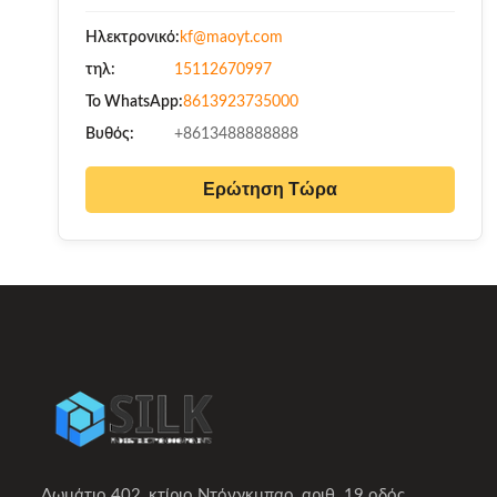
Ηλεκτρονικό:
kf@maoyt.com
τηλ:
15112670997
Το WhatsApp:
8613923735000
Βυθός:
+8613488888888
Ερώτηση Τώρα
Δωμάτιο 402, κτίριο Ντόνγκμπαο, αριθ. 19 οδός