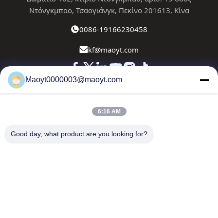
Ντόνγκμπαο, Τσαογιάνγκ, Πεκίνο 201613, Κίνα
0086-19166230458
kf@maoyt.com
Maoyt0000003@maoyt.com
Σπίτι
Σχετικά Με Εμάς
Προϊόντα
Επικοινωνήστε Μαζί Μας
Ειδήσεις
6:16 AM
Το ενημερωτικό μας δελτίο
Good day, what product are you looking for?
Εγγραφείτε στο ενημερωτικό μας δελτίο για εκπτώσεις και
πολλά άλλα.