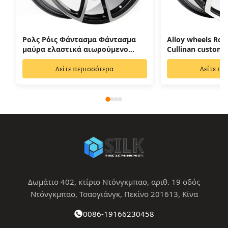
Ρολς Ρόις Φάντασμα Φάντασμα
Alloy wheels Roll
μαύρα ελαστικά αιωρούμενο
Cullinan custom 
καπέλο
Δείτε περισσότερα
Δείτε πε
Δωμάτιο 402, κτίριο Ντόνγκμπαο, αριθ. 19 οδός
Ντόνγκμπαο, Τσαογιάνγκ, Πεκίνο 201613, Κίνα
0086-19166230458