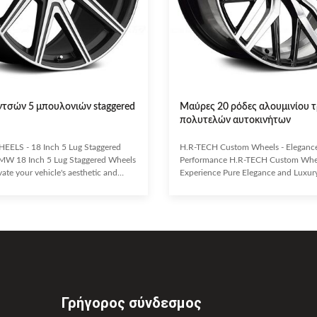
ιντσών 5 μπουλονιών staggered
Μαύρες 20 ρόδες αλουμινίου 
πολυτελών αυτοκινήτων
EELS - 18 Inch 5 Lug Staggered
H.R-TECH Custom Wheels - Eleganc
MW 18 Inch 5 Lug Staggered Wheels
Performance H.R-TECH Custom Whe
te your vehicle's aesthetic and
Experience Pure Elegance and Luxur
with these premium 18-inch, 5-lug
Uncompromising Performance. Craft
heels by H.R-TECH WHEELS.
grade aluminum alloy, H.R-TECH whe
tuner cars, European-style customs,
exceptional durability and a lightwei
trailers, these one-piece pressure die-
Enhance your vehicle's handling, bra
ffer a true custom look. H.R-TECH is
economy while making a bold style s
leader in the aftermarket wheels
Eye-catching design with a durable, 
sistently delivering innovative
finish. Lightweight yet highly stron
gns and
alloy construction. Superior handling
Γρήγορος σύνδεσμος