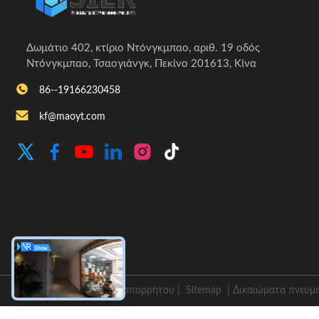
Δωμάτιο 402, κτίριο Ντόνγκμπαο, αριθ. 19 οδός
Ντόνγκμπαο, Τσαογιάνγκ, Πεκίνο 201613, Κίνα
86--19166230458
kf@maoyt.com
Πολιτική απορρήτου
|
Sitemap
| Δικαιώματα πνευματ