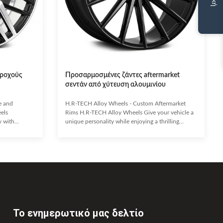
τροχούς
Προσαρμοσμένες ζάντες aftermarket
σεντάν από χύτευση αλουμινίου
e and
H.R-TECH Alloy Wheels - Custom Aftermarket
els
Rims H.R-TECH Alloy Wheels Give your vehicle a
y with
unique personality while enjoying a thrilling
ed from high-
driving experience with top-notch H.R-TECH
els offer
Alloy Wheels! Made to combine style with
ght design.
performance, they feature a strong yet lightweight
king, and fuel
cast construction and exquisite design. Not only
tatement.
do they distinguish your vehicle from the rest,
appealing
they also enhance handling, braking, and
g aluminum
acceleration. Highly resistant to deformation and
,
corrosion, H.R-TECH
Το ενημερωτικό μας δελτίο