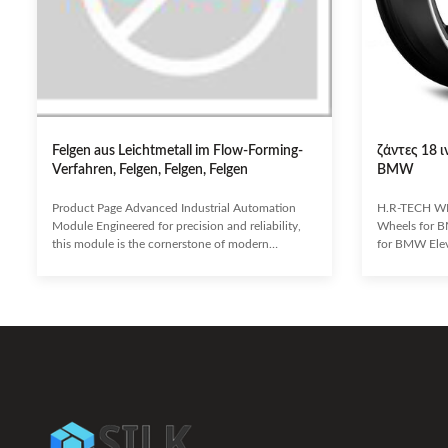
Felgen aus Leichtmetall im Flow-Forming-
ζάντες 18 
Verfahren, Felgen, Felgen, Felgen
BMW
Product Page Advanced Industrial Automation
H.R-TECH WH
Module Engineered for precision and reliability,
Wheels for B
this module is the cornerstone of modern
for BMW Eleva
industrial processes. It seamlessly integrates with
performance 
existing systems to enhance efficiency, reduce
staggered w
operational costs, and ensure unparalleled
Designed for 
performance in demanding environments.
pickups, and 
Enhanced Operational Efficiency Reduced
cast wheels o
Downtime and Maintenance Seamless System
a recognized 
Integration Superior Data Processing Capabilities
industry, con
Robust and Durable Design Target
concave desi