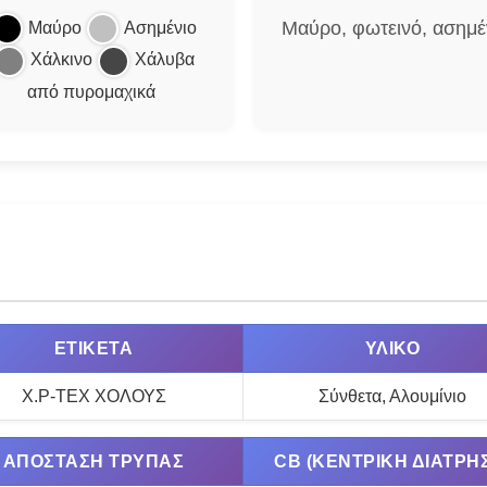
Μαύρο, φωτεινό, ασημέ
Μαύρο
Ασημένιο
Χάλκινο
Χάλυβα
από πυρομαχικά
ΕΤΙΚΈΤΑ
ΥΛΙΚΌ
Χ.Ρ-ΤΕΧ ΧΟΛΟΥΣ
Σύνθετα, Αλουμίνιο
ΑΠΌΣΤΑΣΗ ΤΡΎΠΑΣ
CB (ΚΕΝΤΡΙΚΉ ΔΙΆΤΡΗ