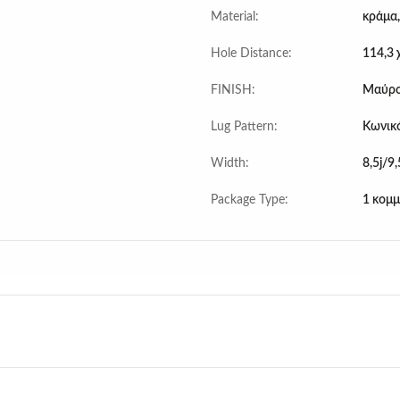
Material:
κράμα,
Hole Distance:
114,3 
FINISH:
Μαύρο
Lug Pattern:
Κωνικ
Width:
8,5j/9,
Package Type:
1 κομμ