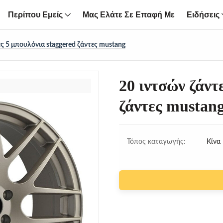
Περίπου Εμείς
Μας Ελάτε Σε Επαφή Με
Ειδήσεις
ς 5 μπουλόνια staggered ζάντες mustang
20 ιντσών ζάντ
ζάντες mustan
Τόπος καταγωγής:
Κίνα