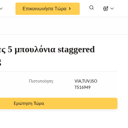
Επικοινωνήστε Τώρα
ες 5 μπουλόνια staggered
g
Πιστοποίηση:
VIA,TUV,ISO
TS16949
Ερώτηση Τώρα