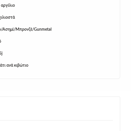
 αργίλιο
χιλιοστά
/Ασημί/Μπρονζέ/Gunmetal
ό
5j
άτι ανά κιβώτιο