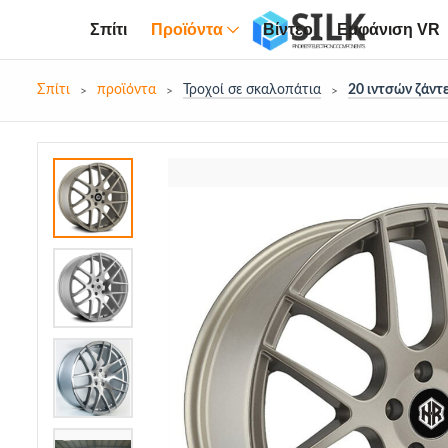
Σπίτι
Προϊόντα
Βίντεο
Εμφάνιση VR
Σπίτι
προϊόντα
Τροχοί σε σκαλοπάτια
20 ιντσών ζάντε