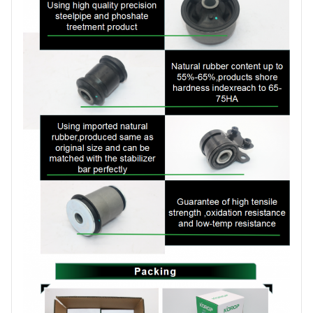
Πληρωμή
T/T
1-5 ΗΜΕΡΕΣ για
ετοιμοπαράδοτα είδη,
Ημερομηνία
30-45 ημέρες για
παράδοσης
παραγγελία
παραγωγής
Μάρκα
KOROP
Πιστοποιητικό
ISO:9001