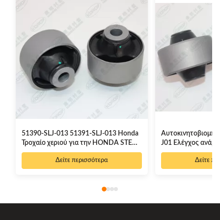
51390-SLJ-013 51391-SLJ-013 Honda
Αυτοκινητοβιομηχ
Τροχαίο χεριού για την HONDA STEP
J01 Ελέγχος ανάρ
WGN 2005-2009
Κουτσούκ, Κουτσο
Δείτε περισσότερα
Δείτε πε
Καλή τιμή