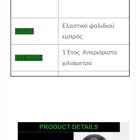
Ελαστικό ψαλιδιού
ΕΙΔΟΣ
εμπρός
1 Έτος Απεριόριστα
ΕΓΓΥΗΣΗ
χιλιόμετρα
Η σακούλα αλουμινίου
Συσκευασία
και με έγχρωμο κουτί
MOQ
200 ΤΕΜ
ΜΕΓΕΘΟΣ
17CM*17CM*13.5CM