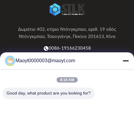
Δωμάτιο 402, κτίριο Ντόνγκμπαο, αριθ. 19 οδός
Ντόνγκμπαο, Τσαογιάνγκ, Πεκίνο 201613, Κίνα
0086-19166230458
Maoyt0000003@maoyt.com
kf@maoyt.com
8:18 AM
Σπίτι
Σχετικά Με Εμάς
Προϊόντα
Επικοινωνήστε Μαζί Μας
Ειδήσεις
Good day, what product are you looking for?
Το ενημερωτικό μας δελτίο
Εγγραφείτε στο ενημερωτικό μας δελτίο για εκπτώσεις και
πολλά άλλα.