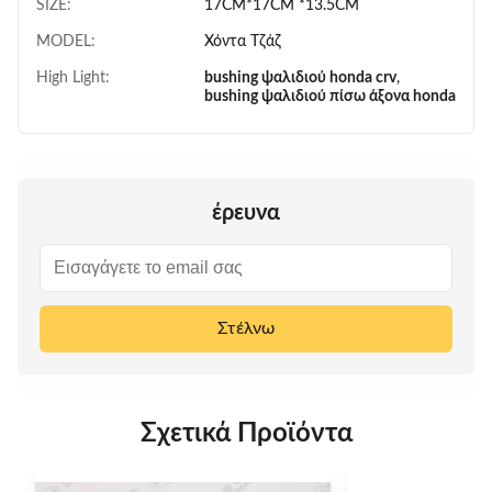
SIZE:
17CM*17CM *13.5CM
MODEL:
Χόντα Τζάζ
High Light:
bushing ψαλιδιού honda crv
,
bushing ψαλιδιού πίσω άξονα honda
έρευνα
Στέλνω
Σχετικά Προϊόντα